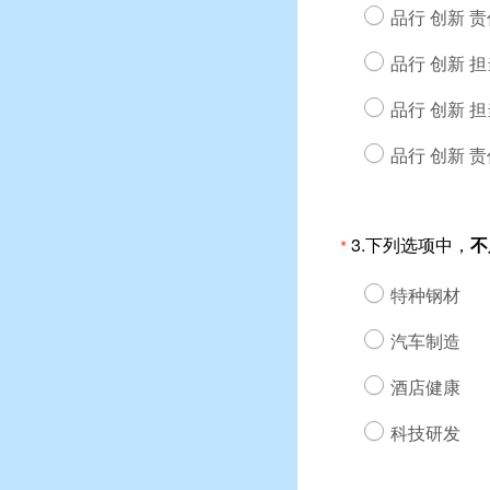
3.下列选项中，
不
*
特种钢材
汽车制造
酒店健康
科技研发