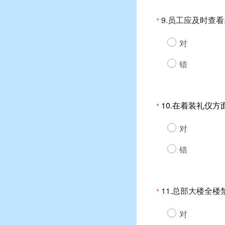
9.员工应及时查
*
对
错
10.在着装礼仪
*
对
错
11.总部大楼全
*
对